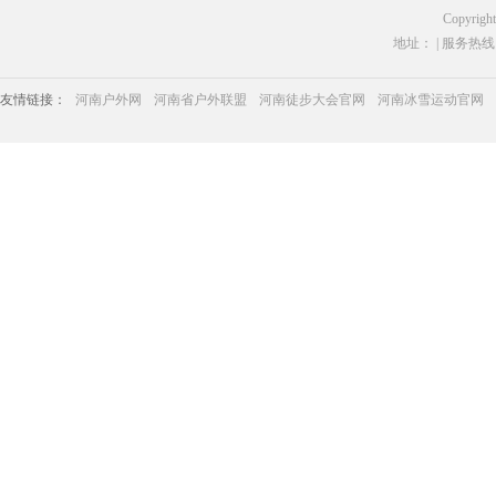
Copyrigh
地址： | 服务热线：03
友情链接：
河南户外网
河南省户外联盟
河南徒步大会官网
河南冰雪运动官网