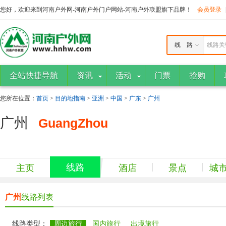
您好，欢迎来到河南户外网-河南户外门户网站-河南户外联盟旗下品牌！
会员登录
线 路
线路关
全站快捷导航
资讯
活动
门票
抢购
您所在位置：
首页
>
目的地指南
>
亚洲
>
中国
>
广东
>
广州
广州
GuangZhou
线路
主页
酒店
景点
城
广州
线路列表
线路类型：
周边旅行
国内旅行
出境旅行