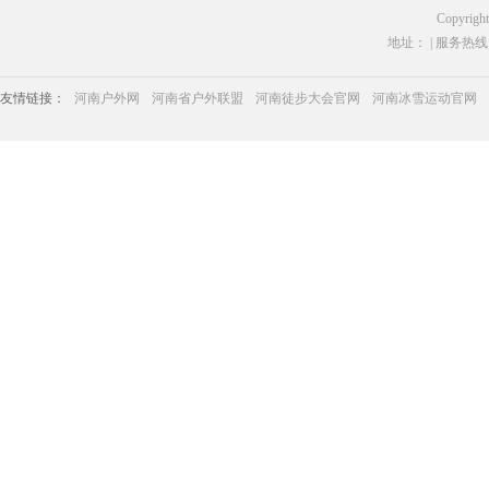
Copyrigh
地址： | 服务热线：03
友情链接：
河南户外网
河南省户外联盟
河南徒步大会官网
河南冰雪运动官网