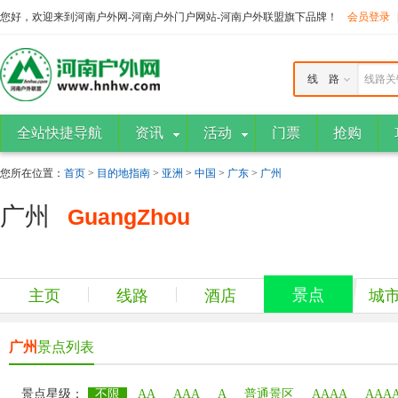
您好，欢迎来到河南户外网-河南户外门户网站-河南户外联盟旗下品牌！
会员登录
线 路
线路关
全站快捷导航
资讯
活动
门票
抢购
您所在位置：
首页
>
目的地指南
>
亚洲
>
中国
>
广东
>
广州
广州
GuangZhou
景点
主页
线路
酒店
城
广州
景点列表
景点星级：
不限
AA
AAA
A
普通景区
AAAA
AAA