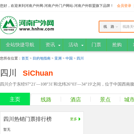
您好，欢迎来到河南户外网-河南户外门户网站-河南户外联盟旗下品牌！
会员登录
线 路
线路关
全站快捷导航
资讯
活动
门票
抢购
您所在位置：
首页
>
目的地指南
>
亚洲
>
中国
>
四川
四川
SiChuan
四川介于东经97°21'—108°31'和北纬26°03'—34°19'之间，位于中
主页
线路
酒店
景点
城
四川热销门票排行榜
更多
暂无