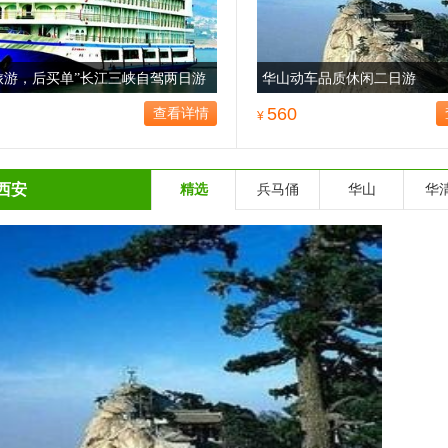
旅游，后买单”长江三峡自驾两日游
华山动车品质休闲二日游
，市场价值489元，只需预付50元
560
查看详情
¥
西安
精选
兵马俑
华山
华