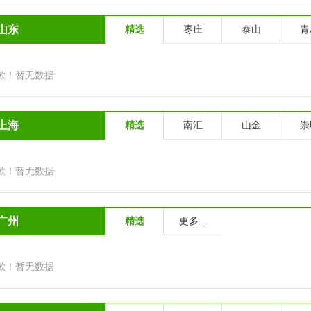
山东
精选
枣庄
泰山
青
歉！暂无数据
上海
精选
南汇
山金
崇
歉！暂无数据
广州
精选
更多...
歉！暂无数据