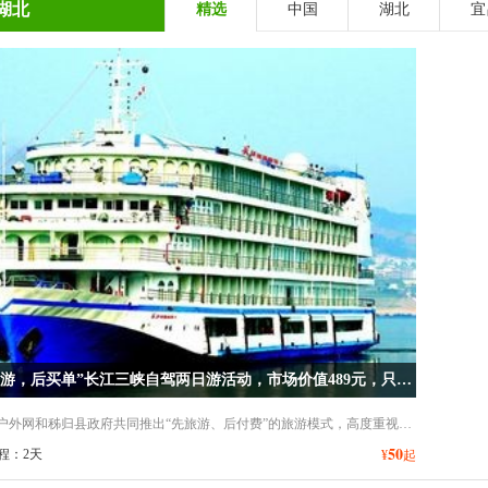
湖北
精选
中国
湖北
宜
“先旅游，后买单”长江三峡自驾两日游活动，市场价值489元，只需预付50元
由河南户外网和秭归县政府共同推出“先旅游、后付费”的旅游模式，高度重视游客的体验感，把旅游产品做到透明化，践行“诚信旅游”的承诺。
50
程：2天
¥
起