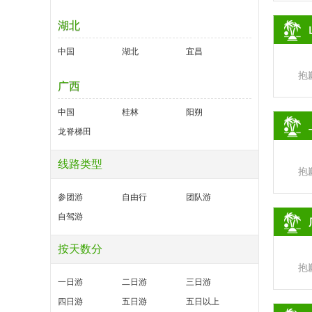
湖北
中国
湖北
宜昌
抱
广西
中国
桂林
阳朔
龙脊梯田
线路类型
抱
参团游
自由行
团队游
自驾游
按天数分
抱
一日游
二日游
三日游
四日游
五日游
五日以上