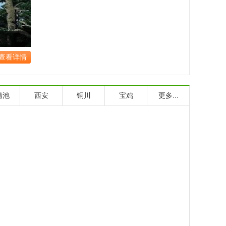
查看详情
清池
西安
铜川
宝鸡
更多...