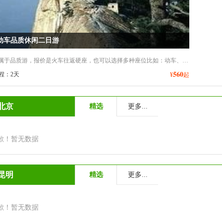
动车品质休闲二日游
该线路属于品质游，报价是火车往返硬座，也可以选择多种座位比如：动车、高铁等，需报名的时候提前备注说明。
560
程：2天
¥
起
北京
精选
更多...
歉！暂无数据
昆明
精选
更多...
歉！暂无数据