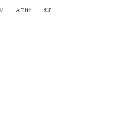
朔
龙脊梯田
更多...