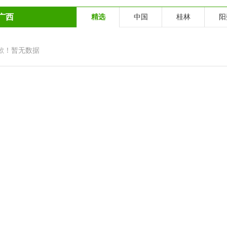
广西
精选
中国
桂林
阳
歉！暂无数据