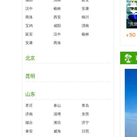
咸阳
渭南
延安
汉中
榆林
安康
商洛
西安
铜川
“先
宝鸡
咸阳
渭南
活动
50
延安
汉中
榆林
¥
安康
商洛
北京
昆明
山东
枣庄
泰山
青岛
济南
淄博
东营
烟台
潍坊
济宁
泰安
威海
日照