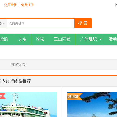
！
会员登录
|
免费注册
路
线路关键词
抢购
攻略
论坛
三山同登
户外组织
活动
旅游定制
国内旅行线路推荐