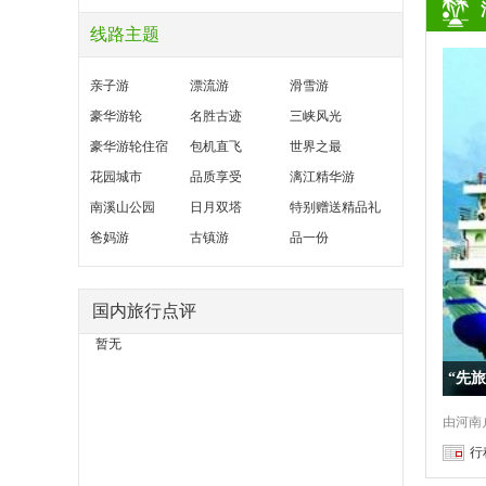
线路主题
亲子游
漂流游
滑雪游
豪华游轮
名胜古迹
三峡风光
豪华游轮住宿
包机直飞
世界之最
花园城市
品质享受
漓江精华游
南溪山公园
日月双塔
特别赠送精品礼
爸妈游
古镇游
品一份
国内旅行点评
暂无
行