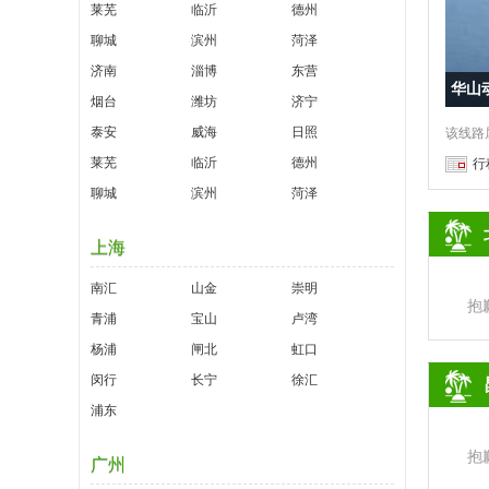
莱芜
临沂
德州
聊城
滨州
菏泽
济南
淄博
东营
华山
烟台
潍坊
济宁
泰安
威海
日照
莱芜
临沂
德州
行
聊城
滨州
菏泽
上海
南汇
山金
崇明
抱
青浦
宝山
卢湾
杨浦
闸北
虹口
闵行
长宁
徐汇
浦东
抱
广州