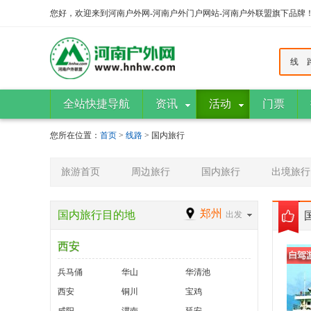
您好，欢迎来到河南户外网-河南户外门户网站-河南户外联盟旗下品牌
线 
全站快捷导航
资讯
活动
门票
您所在位置：
首页
>
线路
> 国内旅行
旅游首页
周边旅行
国内旅行
出境旅行
郑州
国内旅行目的地
出发
西安
兵马俑
华山
华清池
西安
铜川
宝鸡