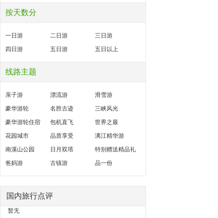
按天数分
一日游
二日游
三日游
四日游
五日游
五日以上
线路主题
亲子游
漂流游
滑雪游
豪华游轮
名胜古迹
三峡风光
豪华游轮住宿
包机直飞
世界之最
花园城市
品质享受
漓江精华游
南溪山公园
日月双塔
特别赠送精品礼
爸妈游
古镇游
品一份
国内旅行点评
暂无