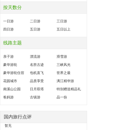
按天数分
一日游
二日游
三日游
四日游
五日游
五日以上
线路主题
亲子游
漂流游
滑雪游
豪华游轮
名胜古迹
三峡风光
豪华游轮住宿
包机直飞
世界之最
花园城市
品质享受
漓江精华游
南溪山公园
日月双塔
特别赠送精品礼
爸妈游
古镇游
品一份
国内旅行点评
暂无