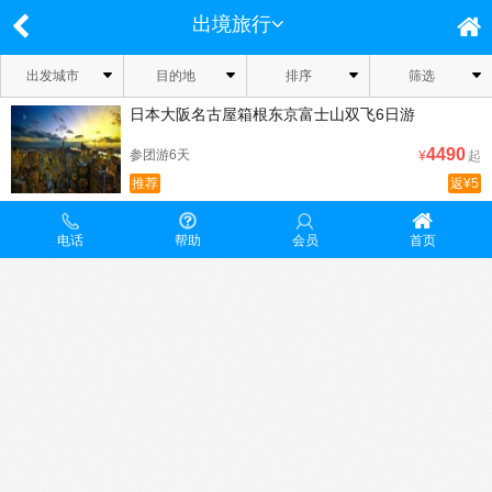
出境旅行
出发城市
目的地
排序
筛选
日本大阪名古屋箱根东京富士山双飞6日游
4490
参团游6天
¥
起
推荐
返¥5
电话
帮助
会员
首页