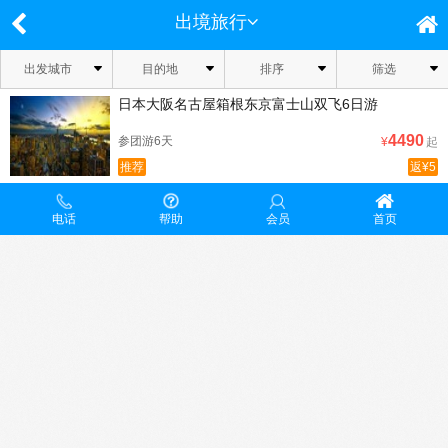
出境旅行
出发城市
目的地
排序
筛选
日本大阪名古屋箱根东京富士山双飞6日游
4490
参团游6天
¥
起
推荐
返¥5
电话
帮助
会员
首页