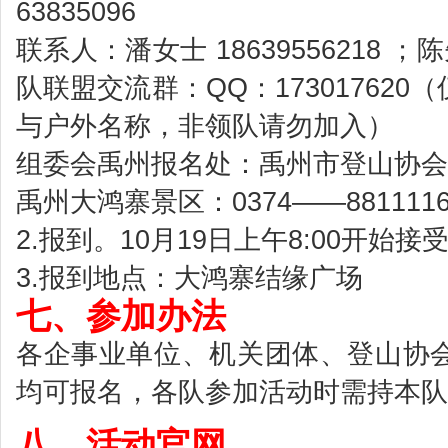
63835096
联系人：潘女士 18639556218 ；陈
队联盟交流群：QQ：17301762
与户外名称，非领队请勿加入）
组委会禹州报名处：禹州市登山协会
禹州大鸿寨景区：0374——881111
2.报到。10月19日上午8:00开始接
3.报到地点：大鸿寨结缘广场
七、参加办法
各企事业单位、机关团体、登山协
均可报名，各队参加活动时需持本队
八、活动官网