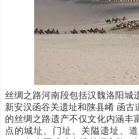
丝绸之路河南段包括汉魏洛阳城
新安汉函谷关遗址和陕县崤 函古
的丝绸之路遗产不仅文化内涵丰
点的城址、门址、关隘遗址、道