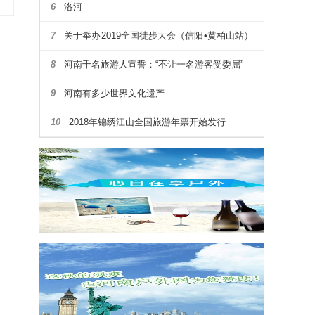
6
洛河
7
关于举办2019全国徒步大会（信阳•黄柏山站）
暨第四届河南省户外露营大会通知
8
河南千名旅游人宣誓：“不让一名游客受委屈”
9
河南有多少世界文化遗产
10
2018年锦绣江山全国旅游年票开始发行