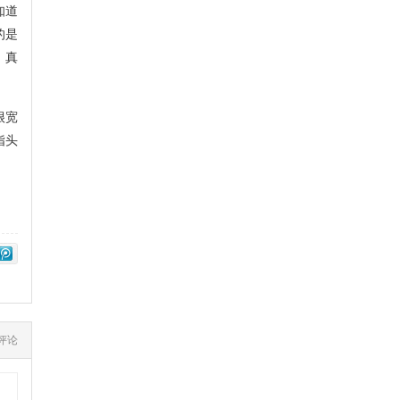
知道
的是
，真
很宽
指头