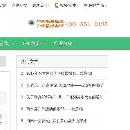
定制
意见反馈
关注我们
WAP版本
网站导航
策划
户外资料
行业分销
热门文章
1
2017年名古屋女子马拉松报名正式启动!
2
笑青天：起点中原 笑傲户外——记影响中国户
外的108人
3
关于举办2017年“二月二 ” 龙湖徒步大会的通知
4
商水县户外运动俱乐部——悠悠猫
松
5
河南一女驴友失踪在鲁山县大山深处
逼