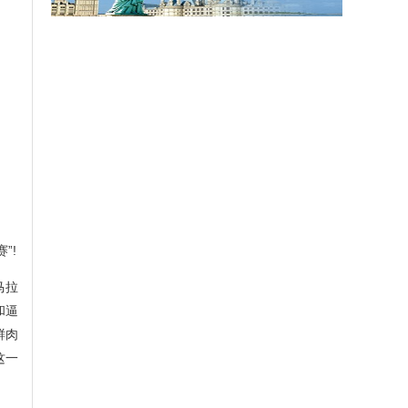
”!
马拉
和逼
鲜肉
这一