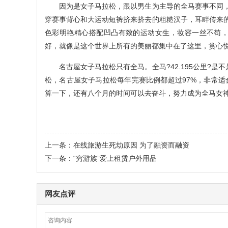
因为是女子马拉松，跟以男生为主导的全马赛事不同，
穿赛事背心和大运动短裤挤来挤去的粗糙汉子，耳畔传来
色彩明艳精心搭配凹凸有致的运动女生，妆容一丝不苟，
好，就像是这个世界上所有的美丽都集中在了这里，赏心悦
名古屋女子马拉松只有全马。全马?42.195公里?是
松，名古屋女子马拉松每年完赛比例都超过97%，非常适
算一下，还有八个月的时间可以去奋斗，努力成为全马女神，赢
上一条：
在线旅游生死劫原因 为了融资而融资
下一条：
“穷游族”爱上租赁户外用品