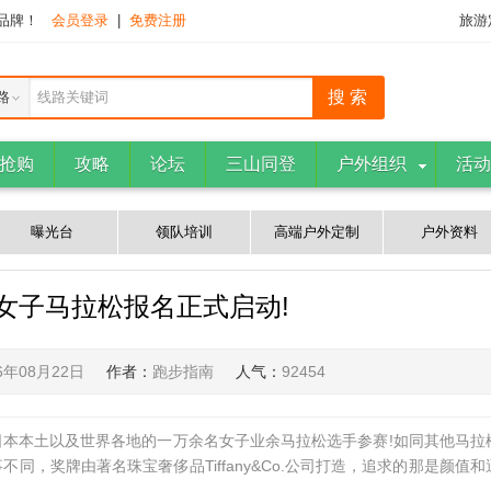
下品牌！
会员登录
|
免费注册
旅游
路
线路关键词
抢购
攻略
论坛
三山同登
户外组织
活动
曝光台
领队培训
高端户外定制
户外资料
屋女子马拉松报名正式启动!
6年08月22日
作者：
跑步指南
人气：
92454
本本土以及世界各地的一万余名女子业余马拉松选手参赛!如同其他马拉
，奖牌由著名珠宝奢侈品Tiffany&Co.公司打造，追求的那是颜值和