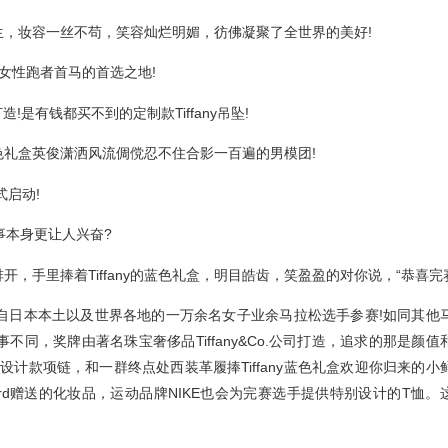
妆容一丝不苟，笑容灿烂明媚，彷佛凝聚了全世界的美好!
女性跑者首马的首选之地!
!是有钱都买不到的定制款Tiffany吊坠!
色礼盒英俊潇洒风流倜傥忍不住合影一百遍的男模团!
启动!
事本身更让人兴奋?
里捧着Tiffany的蓝色礼盒，明目皓齿，笑盈盈的对你说，“恭喜完赛
日本本土以及世界各地的一万余名女子业余马拉松选手参赛!如同其他
同，奖牌由著名珠宝奢侈品Tiffany&Co.公司打造，追求的那是颜值
y特别设计款项链，和一群终点处西装革履捧Tiffany蓝色礼盒欢迎你归来的小
rd赠送的化妆品，运动品牌NIKE也会为完赛选手提供特别设计的T恤。