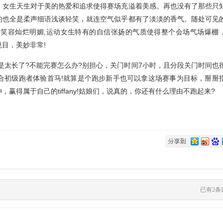
女生天生对于美的热爱和追求使得赛场充溢着美感。再也没有了那些只
的也全是柔声细语浅谈轻笑，就连空气似乎都有了淡淡的香气。随处可见
笑容灿烂明媚,运动女生特有的自信张扬的气质使得整个会场气场爆棚
目，美妙非常!
不是太长了?不能完赛怎么办?别担心，关门时间7小时，且分段关门时间也
合初级跑者体验首马!就算是个跑步新手也可以拿这场赛事为目标，掰掰
得属于自己的tiffany!姑娘们，说真的，你还有什么理由不跑起来?