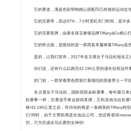
它的赛道，满是色彩明艳精心搭配凹凸有致的运动女生，
它的完赛率，高达97%，7小时宽松关门时间，是许多
它的完赛奖牌，由著名珠宝奢侈品牌Tiffany&Co精心打造
它的终点线，迎接你的是一群西装革履捧着Tiffany蓝
是的，让我们宣布，2017年名古屋女子马拉松报名正式
你们说，还有什么比跑完42.195公里的漫长征程这件
拱门前，一群穿着黑色西装打着领结的英俊男士一字排开，手
名古屋女子马拉松，国际田联金标赛事，每年吸引来自
松赛事一样，完赛选手将会获得奖牌，又和其他马拉松赛事不
格!42.195公里之后，等待你的将是一条精美的Tiffan
们!同时，由于主赞助商是化妆品公司，您还将获得mena
切，只为完成全马比赛的女神你!