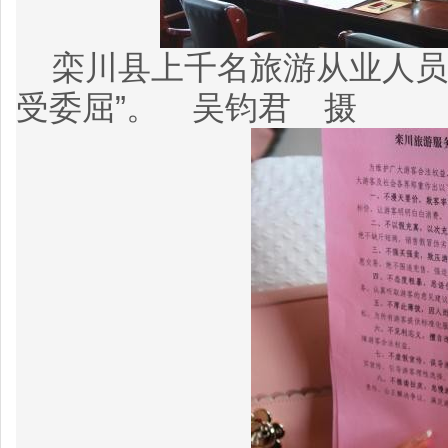
栾川县上千名旅游从业人员
受委屈”。 吴钧君 摄