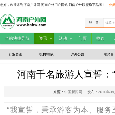
您好，欢迎来到河南户外网-河南户外门户网站-河南户外联盟旗下品牌！
会
线 路
线路
全站快捷导航
资讯
活动
门票
抢购
行业资讯
机构/领队
户外公益
曝光台
河南千名旅游人宣誓：“
来源：
中国新闻网
发布：
2016年0
“我宣誓，秉承游客为本、服务