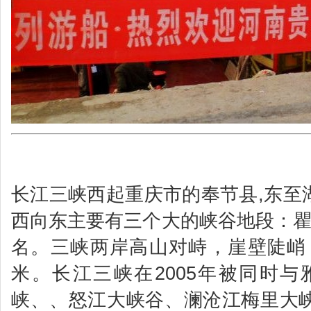
活动
长江三峡西起重庆市的奉节县,东至湖
西向东主要有三个大的峡谷地段：瞿
名。三峡两岸高山对峙，崖壁陡峭，山峰
米。长江三峡在2005年被同时
峡、、怒江大峡谷、澜沧江梅里大