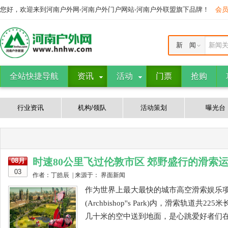
您好，欢迎来到河南户外网-河南户外门户网站-河南户外联盟旗下品牌！
会
新 闻
新闻
全站快捷导航
资讯
活动
门票
抢购
行业资讯
机构/领队
活动策划
曝光台
时速80公里飞过伦敦市区 郊野盛行的滑索
08月
03
作者：丁皓辰 | 来源于： 界面新闻
作为世界上最大最快的城市高空滑索娱乐项目，Z
(Archbishop''s Park)内，滑索
几十米的空中送到地面，是心跳爱好者们在