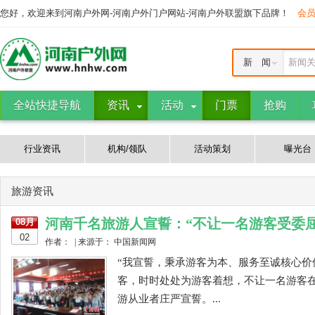
您好，欢迎来到河南户外网-河南户外门户网站-河南户外联盟旗下品牌！
会
新 闻
新闻
全站快捷导航
资讯
活动
门票
抢购
行业资讯
机构/领队
活动策划
曝光台
旅游资讯
河南千名旅游人宣誓：“不让一名游客受委屈
08月
02
作者： | 来源于： 中国新闻网
“我宣誓，秉承游客为本、服务至诚核心
客，时时处处为游客着想，不让一名游客
游从业者庄严宣誓。...