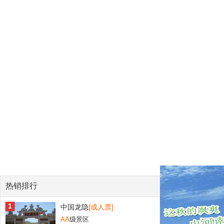
热销排行
1
中国龙隐
[成人票]
AA
级景区