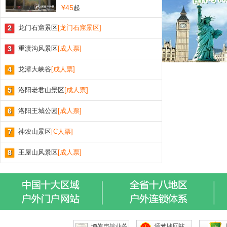
¥45
起
2
龙门石窟景区
[龙门石窟景区]
3
重渡沟风景区
[成人票]
4
龙潭大峡谷
[成人票]
5
洛阳老君山景区
[成人票]
6
洛阳王城公园
[成人票]
7
神农山景区
[C人票]
8
王屋山风景区
[成人票]