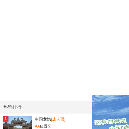
热销排行
1
中国龙隐
[成人票]
AA
级景区