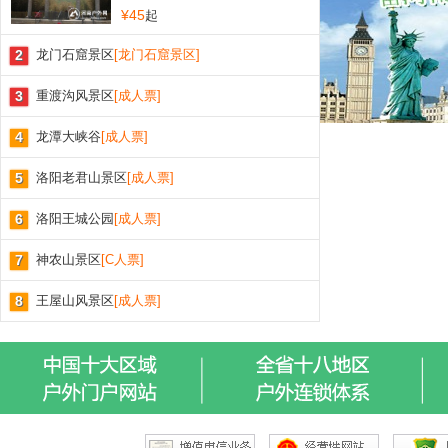
¥45
起
2
龙门石窟景区
[龙门石窟景区]
3
重渡沟风景区
[成人票]
4
龙潭大峡谷
[成人票]
5
洛阳老君山景区
[成人票]
6
洛阳王城公园
[成人票]
7
神农山景区
[C人票]
8
王屋山风景区
[成人票]