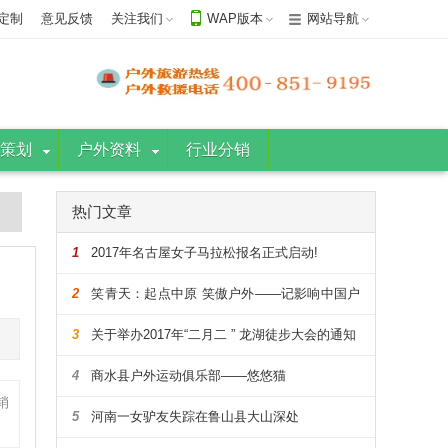
定制
意见反馈
关注我们
WAP版本
网站导航
策划
户外资料
行业分销
热门文章
1
2017年名古屋女子马拉松报名正式启动!
2
笑青天：起点中原 笑傲户外——记影响中国户
外的108人
3
关于举办2017年“二月二 ” 龙湖徒步大会的通知
4
商水县户外运动俱乐部——悠悠猫
销
5
河南一女驴友失踪在鲁山县大山深处