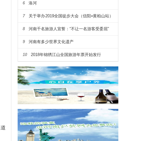
6
洛河
7
关于举办2019全国徒步大会（信阳•黄柏山站）
暨第四届河南省户外露营大会通知
8
河南千名旅游人宣誓：“不让一名游客受委屈”
9
河南有多少世界文化遗产
10
2018年锦绣江山全国旅游年票开始发行
渠道