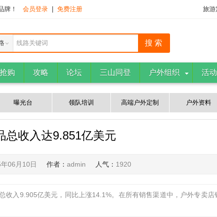
下品牌！
会员登录
|
免费注册
旅游
路
线路关键词
抢购
攻略
论坛
三山同登
户外组织
活动
曝光台
领队培训
高端户外定制
户外资料
总收入达9.851亿美元
5年06月10日
作者：
admin
人气：
1920
收入9.905亿美元，同比上涨14.1%。在所有销售渠道中，户外专卖店