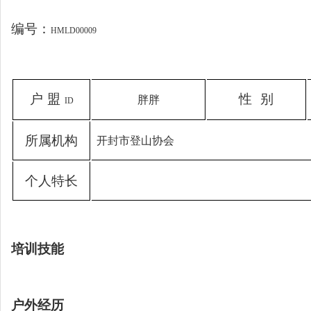
编号：
HMLD00009
户
盟
性
别
胖胖
ID
所
属
机
构
开封市登山协会
个
人
特
长
培训技能
户外经历