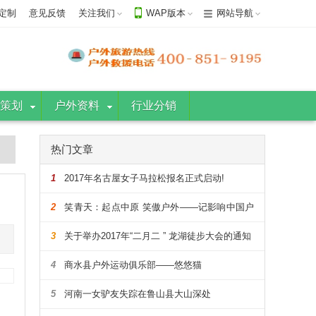
定制
意见反馈
关注我们
WAP版本
网站导航
策划
户外资料
行业分销
热门文章
1
2017年名古屋女子马拉松报名正式启动!
2
笑青天：起点中原 笑傲户外——记影响中国户
外的108人
3
关于举办2017年“二月二 ” 龙湖徒步大会的通知
4
商水县户外运动俱乐部——悠悠猫
5
河南一女驴友失踪在鲁山县大山深处