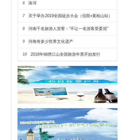
6
洛河
7
关于举办2019全国徒步大会（信阳•黄柏山站）
暨第四届河南省户外露营大会通知
8
河南千名旅游人宣誓：“不让一名游客受委屈”
9
河南有多少世界文化遗产
10
2018年锦绣江山全国旅游年票开始发行