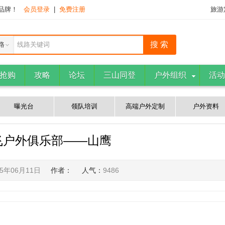
下品牌！
会员登录
|
免费注册
旅游
路
线路关键词
抢购
攻略
论坛
三山同登
户外组织
活动
曝光台
领队培训
高端户外定制
户外资料
飞户外俱乐部——山鹰
15年06月11日
作者：
人气：
9486