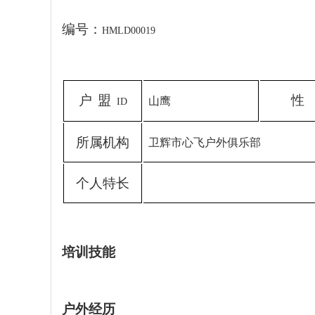
编号：
HMLD00019
户
盟
性
山鹰
ID
所
属
机
构
卫辉市心飞户外俱乐部
个
人
特
长
培训技能
户外经历