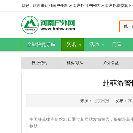
您好，欢迎来到河南户外网-河南户外门户网站-河南户外联盟旗
线 
全站快捷导航
资讯
活动
门票
行业资讯
机构/领队
户外公益
赴菲游警
来源：
北京日报
发布：
2
中国驻菲律宾使馆23日通过其网站发布警告，提醒赴菲
抢劫。