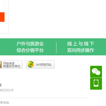
盟
8022321号
赛事保险