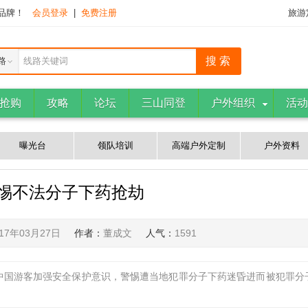
下品牌！
会员登录
|
免费注册
旅游
路
线路关键词
抢购
攻略
论坛
三山同登
户外组织
活动
曝光台
领队培训
高端户外定制
户外资料
惕不法分子下药抢劫
017年03月27日
作者：
董成文
人气：
1591
中国游客加强安全保护意识，警惕遭当地犯罪分子下药迷昏进而被犯罪分