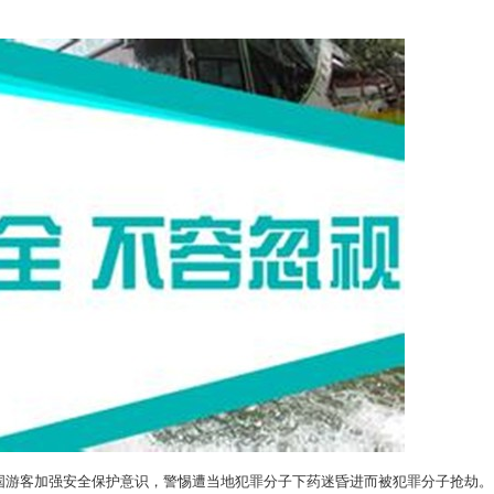
游客加强安全保护意识，警惕遭当地犯罪分子下药迷昏进而被犯罪分子抢劫。