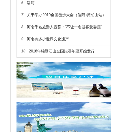
6
洛河
7
关于举办2019全国徒步大会（信阳•黄柏山站）
暨第四届河南省户外露营大会通知
8
河南千名旅游人宣誓：“不让一名游客受委屈”
9
河南有多少世界文化遗产
10
2018年锦绣江山全国旅游年票开始发行