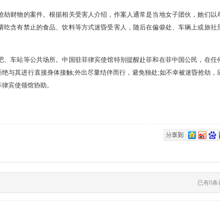
劫财物的案件。根据相关受害人介绍，作案人通常是当地女子团伙，她们以
请吃含有禁止的食品、饮料等方式迷昏受害人，随后在偏僻处、车辆上或旅社
、车站等公共场所。中国驻菲律宾使馆特别提醒赴菲和在菲中国公民，在任
绝与其进行直接身体接触;外出尽量结伴而行，避免独处;如不幸被迷昏抢劫，
菲律宾使领馆协助。