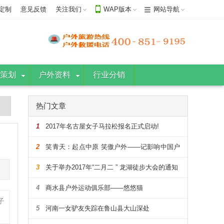
定制
意见反馈
关注我们
WAP版本
网站导航
策划
户外资料
行业分销
热门文章
1
2017年名古屋女子马拉松报名正式启动!
2
笑青天：起点中原 笑傲户外——记影响中国户
外的108人
3
关于举办2017年“二月二 ” 龙湖徒步大会的通知
4
商水县户外运动俱乐部——悠悠猫
子
5
河南一女驴友失踪在鲁山县大山深处