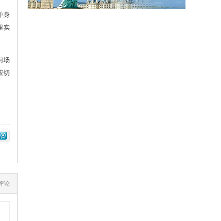
单身
里实
何场
应切