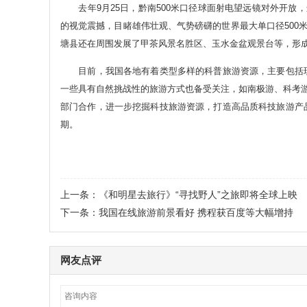
去年9月25日，黔南500米口径球面射电望远镜对外开放，
的视觉震撼，目睹雄伟壮观、气势磅礴的世界最大单口径500米
塘县还在周围发展了甲茶风景名胜区、玉水金盆观景台等，形成
目前，我国各地有着类型多样的科普旅游资源，主要包括现
一些具有自然挑战性的旅游方式也备受关注，如南极游、科考游
部门合作，进一步挖掘科技旅游资源，打造高品质科技旅游产
期。
上一条：
《和明星去旅行》“寻找野人”之旅即将全球上映
下一条：
我国在线旅游前景看好 携程获百度等大幅增持