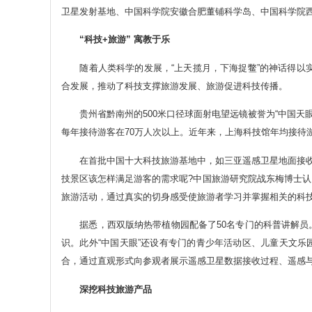
卫星发射基地、中国科学院安徽合肥董铺科学岛、中国科学院
“科技+旅游” 寓教于乐
随着人类科学的发展，“上天揽月，下海捉鳖”的神话得以实
合发展，推动了科技支撑旅游发展、旅游促进科技传播。
贵州省黔南州的500米口径球面射电望远镜被誉为“中国天眼”
每年接待游客在70万人次以上。近年来，上海科技馆年均接待
在首批中国十大科技旅游基地中，如三亚遥感卫星地面接收站
技景区该怎样满足游客的需求呢?中国旅游研究院战东梅博士
旅游活动，通过真实的切身感受使旅游者学习并掌握相关的科
据悉，西双版纳热带植物园配备了50名专门的科普讲解员
识。此外“中国天眼”还设有专门的青少年活动区、儿童天文
合，通过直观形式向参观者展示遥感卫星数据接收过程、遥感
深挖科技旅游产品