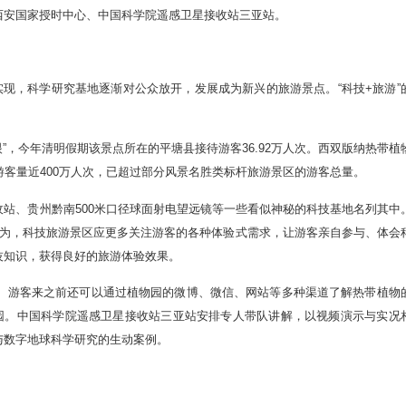
西安国家授时中心、中国科学院遥感卫星接收站三亚站。
现，科学研究基地逐渐对公众放开，发展成为新兴的旅游景点。“科技+旅游”
，今年清明假期该景点所在的平塘县接待游客36.92万人次。西双版纳热带植
游客量近400万人次，已超过部分风景名胜类标杆旅游景区的游客总量。
、贵州黔南500米口径球面射电望远镜等一些看似神秘的科技基地名列其中
认为，科技旅游景区应更多关注游客的各种体验式需求，让游客亲自参与、体会
技知识，获得良好的旅游体验效果。
。游客来之前还可以通过植物园的微博、微信、网站等多种渠道了解热带植物
乐园。中国科学院遥感卫星接收站三亚站安排专人带队讲解，以视频演示与实况
与数字地球科学研究的生动案例。