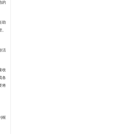
地的
任助
密。
游活
接收
成各
要将
利枢