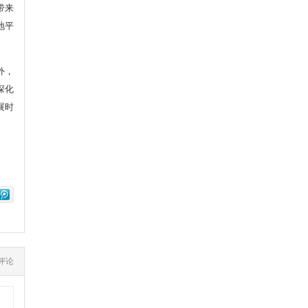
带来
地平
外，
深化
展时