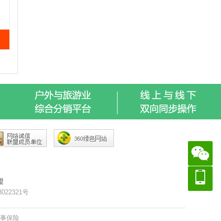
盟
8022321号
赛事保险