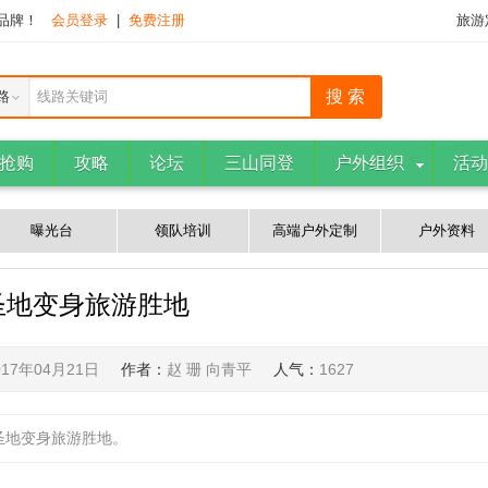
下品牌！
会员登录
|
免费注册
旅游
路
线路关键词
抢购
攻略
论坛
三山同登
户外组织
活动
曝光台
领队培训
高端户外定制
户外资料
圣地变身旅游胜地
017年04月21日
作者：
赵 珊 向青平
人气：
1627
圣地变身旅游胜地。