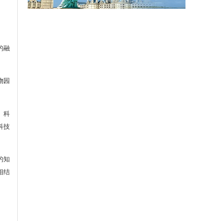
的融
物园
。科
科技
的知
相结