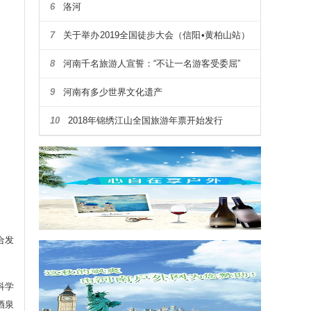
6
洛河
7
关于举办2019全国徒步大会（信阳•黄柏山站）
暨第四届河南省户外露营大会通知
8
河南千名旅游人宣誓：“不让一名游客受委屈”
9
河南有多少世界文化遗产
10
2018年锦绣江山全国旅游年票开始发行
合发
科学
酒泉