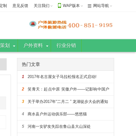
定制
意见反馈
关注我们
WAP版本
网站导航
策划
户外资料
行业分销
热门文章
1
2017年名古屋女子马拉松报名正式启动!
2
笑青天：起点中原 笑傲户外——记影响中国户
外的108人
3
关于举办2017年“二月二 ” 龙湖徒步大会的通知
4
商水县户外运动俱乐部——悠悠猫
5
河南一女驴友失踪在鲁山县大山深处