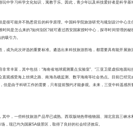
玩中学习科学文化知识，寓教于乐。因此，青少年以及科技爱好者是科学基
是很可能并不熟悉背后的科学原理。中国科学院旅游研究与规划设计中心主
标准时间是怎么来的?如何划区?就可通过西安国家授时中心，探寻时间管理的秘
当的吸引力。
，成为此次评选的重要标准。遴选出来科技旅游胜地，都需要具有能开展旅
常丰富，其中包括：“海南省地球观测重点实验室”、“三亚卫星虚拟地面站
公众直观感受海上丝绸之路、南海岛礁监测、数字海南等社会热点。目前已经完
次，但是由于科研工作的需要，只有提前预约才能参观。未来，三亚中科遥感所
其中，一些科技旅游产品早已成熟。西双版纳热带植物园、湖北宜昌三峡水
场，现已均为国家5A级景区，取得了良好的社会经济效应。