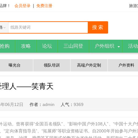
下品牌！
会员登录
|
免费注册
旅游
路
线路关键词
抢购
攻略
论坛
三山同登
户外组织
活动
曝光台
领队培训
高端户外定制
户外资料
经理人——笑青天
5年06月12日
作者：
admin
人气：
9369
运动。曾将获得“全国百名领队”、“影响中国户外108人”、“中国十大户
、“定向体育指导员”、“拓展师”等职业资格证书。自2000年开始参与户外