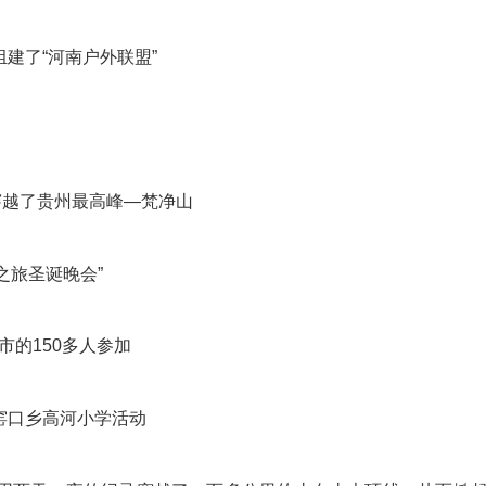
组建了“河南户外联盟”
功穿越了贵州最高峰—梵净山
之旅圣诞晚会”
市的150多人参加
瓦窑口乡高河小学活动