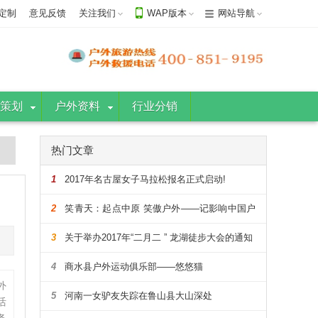
定制
意见反馈
关注我们
WAP版本
网站导航
策划
户外资料
行业分销
热门文章
1
2017年名古屋女子马拉松报名正式启动!
2
笑青天：起点中原 笑傲户外——记影响中国户
外的108人
3
关于举办2017年“二月二 ” 龙湖徒步大会的通知
4
商水县户外运动俱乐部——悠悠猫
外
5
河南一女驴友失踪在鲁山县大山深处
活