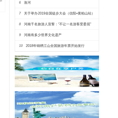
条
6
洛河
7
关于举办2019全国徒步大会（信阳•黄柏山站）
暨第四届河南省户外露营大会通知
8
河南千名旅游人宣誓：“不让一名游客受委屈”
9
河南有多少世界文化遗产
10
2018年锦绣江山全国旅游年票开始发行