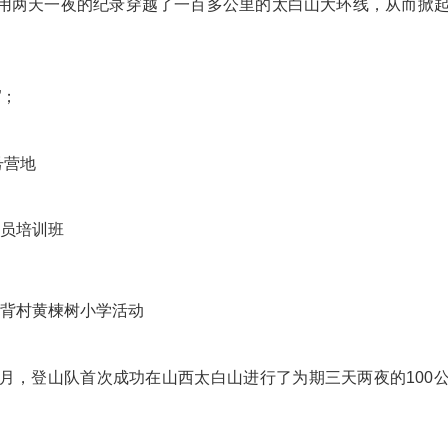
功用两天一夜的纪录穿越了一百多公里的太白山大环线，从而掀
”；
号营地
生员培训班
沟背村黄楝树小学活动
，同月，登山队首次成功在山西太白山进行了为期三天两夜的100