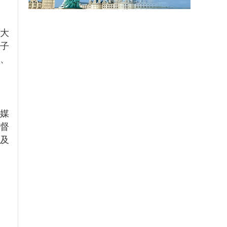
7大
鞋子
器、
闻媒
监督
品及