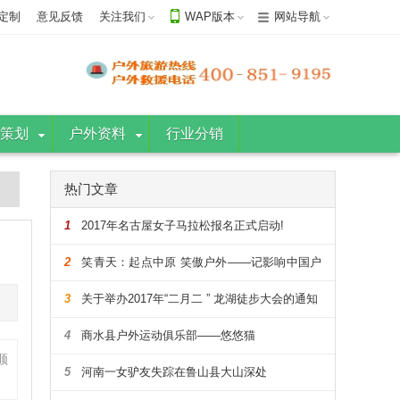
定制
意见反馈
关注我们
WAP版本
网站导航
策划
户外资料
行业分销
热门文章
1
2017年名古屋女子马拉松报名正式启动!
2
笑青天：起点中原 笑傲户外——记影响中国户
外的108人
3
关于举办2017年“二月二 ” 龙湖徒步大会的通知
4
商水县户外运动俱乐部——悠悠猫
顺
5
河南一女驴友失踪在鲁山县大山深处