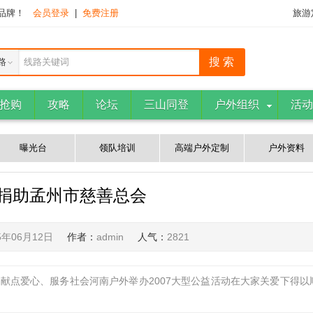
下品牌！
会员登录
|
免费注册
旅游
路
线路关键词
抢购
攻略
论坛
三山同登
户外组织
活动
曝光台
领队培训
高端户外定制
户外资料
捐助孟州市慈善总会
5年06月12日
作者：
admin
人气：
2821
起的献点爱心、服务社会河南户外举办2007大型公益活动在大家关爱下得以