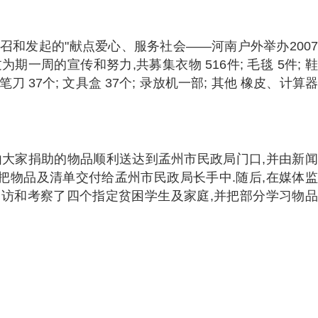
号召和发起的"献点爱心、服务社会——河南户外举办200
一周的宣传和努力,共募集衣物 516件; 毛毯 5件; 
本; 转笔刀 37个; 文具盒 37个; 录放机一部; 其他 橡皮、计算
下,由大家捐助的物品顺利送达到孟州市民政局门口,并由新
把物品及清单交付给孟州市民政局长手中.随后,在媒体
走访和考察了四个指定贫困学生及家庭,并把部分学习物