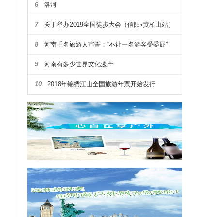
6
洛河
7
关于举办2019全国徒步大会（信阳•黄柏山站）
暨第四届河南省户外露营大会通知
8
河南千名旅游人宣誓：“不让一名游客受委屈”
9
河南有多少世界文化遗产
10
2018年锦绣江山全国旅游年票开始发行