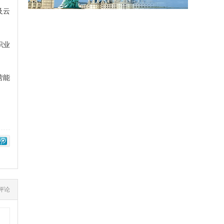
及云
职业
营能