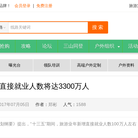
下品牌！
会员登录
|
免费注册
旅游
路
线路关键词
抢购
攻略
论坛
三山同登
户外组织
活动
曝光台
领队培训
高端户外定制
户外资料
业直接就业人数将达3300万人
017年07月05日
作者：
郑彬
人气：
1588
划纲要》提出，“十三五”期间，旅游业年新增直接就业人数100万人左右