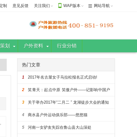
定制
意见反馈
关注我们
WAP版本
网站导航
策划
户外资料
行业分销
热门文章
1
2017年名古屋女子马拉松报名正式启动!
2
笑青天：起点中原 笑傲户外——记影响中国户
外的108人
3
关于举办2017年“二月二 ” 龙湖徒步大会的通知
4
商水县户外运动俱乐部——悠悠猫
，
5
河南一女驴友失踪在鲁山县大山深处