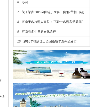
6
洛河
7
关于举办2019全国徒步大会（信阳•黄柏山站）
暨第四届河南省户外露营大会通知
8
河南千名旅游人宣誓：“不让一名游客受委屈”
9
河南有多少世界文化遗产
10
2018年锦绣江山全国旅游年票开始发行
右，
不适