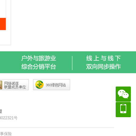
盟
8022321号
赛事保险