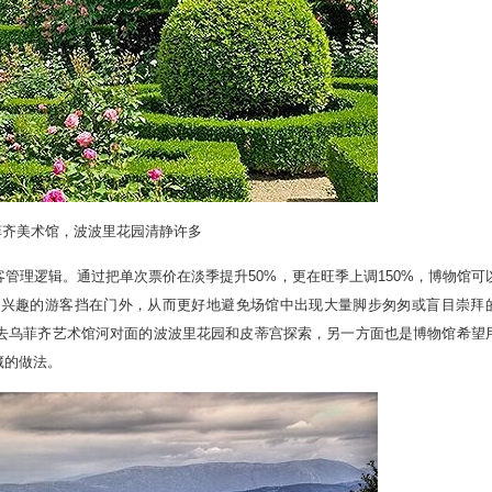
美术馆，波波里花园清静许多
理逻辑。通过把单次票价在淡季提升50%，更在旺季上调150%，博物馆可
感兴趣的游客挡在门外，从而更好地避免场馆中出现大量脚步匆匆或盲目崇拜
去乌菲齐艺术馆河对面的波波里花园和皮蒂宫探索，另一方面也是博物馆希望
藏的做法。