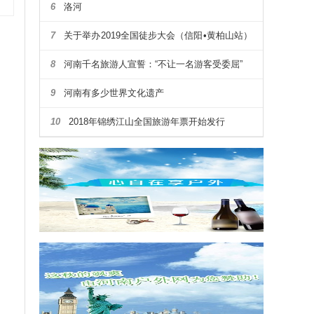
6
洛河
7
关于举办2019全国徒步大会（信阳•黄柏山站）
暨第四届河南省户外露营大会通知
8
河南千名旅游人宣誓：“不让一名游客受委屈”
9
河南有多少世界文化遗产
10
2018年锦绣江山全国旅游年票开始发行