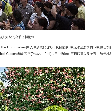
人如织的乌菲齐博物馆
fizi Gallery)单人单次票的价格，从目前的8欧元涨至淡季的12欧和旺季的
Garden)和皮蒂宫(Palazzo Pitti)共三个场馆的三日联票以及年票，给当地