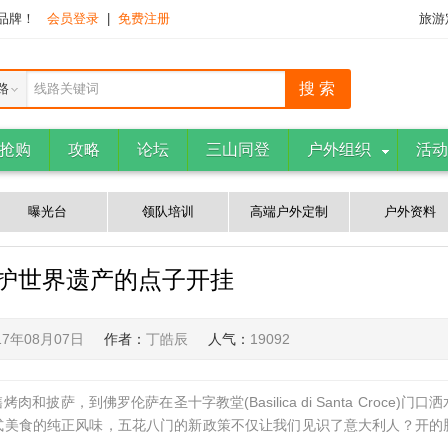
下品牌！
会员登录
|
免费注册
旅游
路
线路关键词
抢购
攻略
论坛
三山同登
户外组织
活动
曝光台
领队培训
高端户外定制
户外资料
护世界遗产的点子开挂
17年08月07日
作者：
丁皓辰
人气：
19092
，到佛罗伦萨在圣十字教堂(Basilica di Santa Croce)门口洒
式美食的纯正风味，五花八门的新政策不仅让我们见识了意大利人？开的