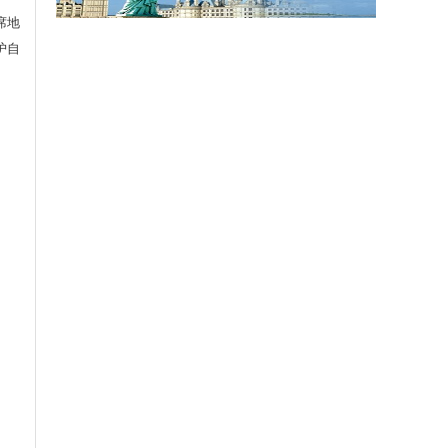
席地
护自