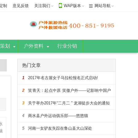
定制
意见反馈
关注我们
WAP版本
网站导航
策划
户外资料
行业分销
热门文章
1
2017年名古屋女子马拉松报名正式启动!
2
笑青天：起点中原 笑傲户外——记影响中国户
外的108人
3
关于举办2017年“二月二 ” 龙湖徒步大会的通知
4
商水县户外运动俱乐部——悠悠猫
水
5
河南一女驴友失踪在鲁山县大山深处
脑