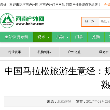
您好，欢迎来到河南户外网-河南户外门户网站-河南户外联盟旗下品牌！
会
线 路
线路
全站快捷导航
资讯
活动
门票
抢购
行业资讯
机构/领队
户外公益
曝光台
中国马拉松旅游生意经：规
来源：
北京商报
发布：
2017年09月25