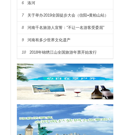
6
洛河
7
关于举办2019全国徒步大会（信阳•黄柏山站）
暨第四届河南省户外露营大会通知
8
河南千名旅游人宣誓：“不让一名游客受委屈”
9
河南有多少世界文化遗产
10
2018年锦绣江山全国旅游年票开始发行