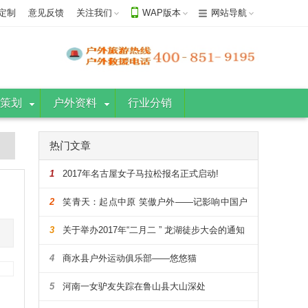
定制
意见反馈
关注我们
WAP版本
网站导航
策划
户外资料
行业分销
热门文章
1
2017年名古屋女子马拉松报名正式启动!
2
笑青天：起点中原 笑傲户外——记影响中国户
外的108人
3
关于举办2017年“二月二 ” 龙湖徒步大会的通知
4
商水县户外运动俱乐部——悠悠猫
5
河南一女驴友失踪在鲁山县大山深处