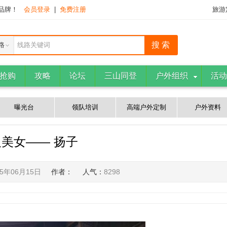
下品牌！
会员登录
|
免费注册
旅游
路
线路关键词
抢购
攻略
论坛
三山同登
户外组织
活动
曝光台
领队培训
高端户外定制
户外资料
美女—— 扬子
15年06月15日
作者：
人气：
8298