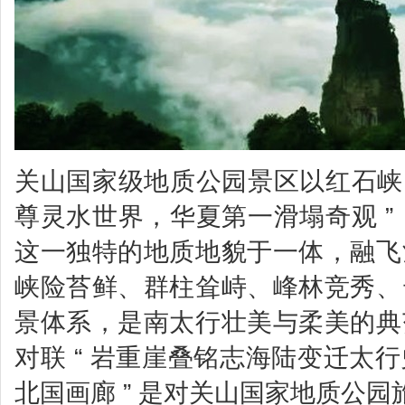
关山国家级地质公园景区以红石峡、
尊灵水世界，华夏第一滑塌奇观 ”
这一独特的地质地貌于一体，融飞
峡险苔鲜、群柱耸峙、峰林竞秀、
景体系，是南太行壮美与柔美的典
对联 “ 岩重崖叠铭志海陆变迁太
北国画廊 ” 是对关山国家地质公