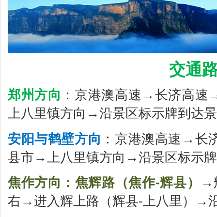
交通路
郑州方向
：京港澳高速→长济高速
上八里镇方向→沿景区标示牌到达景
安阳与鹤壁方向
：京港澳高速→长
县市→上八里镇方向→沿景区标示牌
焦作方向：焦辉路（焦作-辉县）
→
右→进入辉上路（辉县-上八里）→