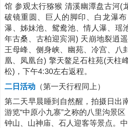
馆 参观太行猕猴 清溪幽潭盘古河
破镜重圆、巨人的脚印、白龙瀑布、
瀑、姊妹池、鸳鸯池、情人瀑、瑶
年古桑、古柏迎宾洞) 天崩地裂逍
王母峰、侧身峡、幽苑、冷宫、八
凰、凤凰台) 擎天鳌足石柱苑(天柱峰
松)，下午4:30左右返程。
二日活动
（第一天行程同上）
第二天早晨睡到自然醒，拍摄日出南太
游览“中原小九寨”之称的八里沟景
钟山、山神庙、石人迎客等景点。中