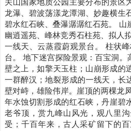
关山国家地质公园主要分布的景区
龙瀑、碧波荡漾龙潭湖、妙趣横生
碧水红石峡、叠瀑潺潺红石苑。 山
幽逍遥苑、峰林竞秀石柱苑、拟人拟
一线天、云蒸霞蔚观景台。 柱状峰
台。 地下迷宫探险景观：百宝洞。高
壁之上，如擎天玉柱；山崩形成的
一群醉汉；地裂形成的一线天，长达 
壁对峙，雄险伟岸。崖顶的两棵龙凤松
年水蚀切割形成的红石峡，丹崖碧
老爷顶，赏九峰山风光，观八里沟
受；千百年来，古人采矿留下的百