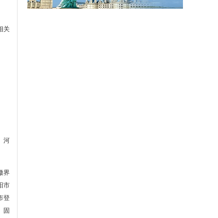
相关
、河
徽界
阳市
市登
、固