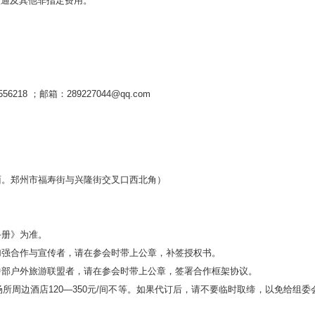
交通及其他非指定费用。
218 ；邮箱：289227044@qq.com
面。郑州市福寿街与兴隆街交叉口西北角）
手册》为准。
加强合作与宣传者，请在参会时带上公章，补签授权书。
中部户外旅游联盟者，请在参会时带上公章，签署合作框架协议。
所周边酒店120—350元/间不等。如果代订后，请不要临时取缔，以免给组委