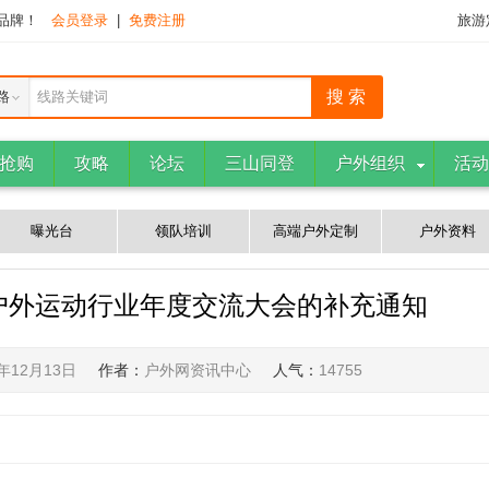
下品牌！
会员登录
|
免费注册
旅游
路
线路关键词
抢购
攻略
论坛
三山同登
户外组织
活动
曝光台
领队培训
高端户外定制
户外资料
部户外运动行业年度交流大会的补充通知
8年12月13日
作者：
户外网资讯中心
人气：
14755