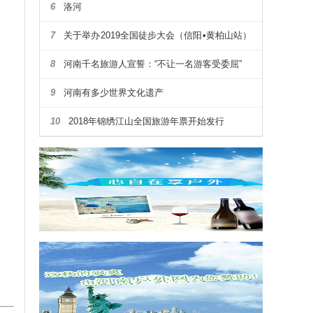
6
洛河
7
关于举办2019全国徒步大会（信阳•黄柏山站）
暨第四届河南省户外露营大会通知
8
河南千名旅游人宣誓：“不让一名游客受委屈”
9
河南有多少世界文化遗产
10
2018年锦绣江山全国旅游年票开始发行