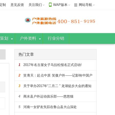
定制
意见反馈
关注我们
WAP版本
网站导航
策划
户外资料
行业分销
热门文章
1
2017年名古屋女子马拉松报名正式启动!
2
笑青天：起点中原 笑傲户外——记影响中国户
外的108人
3
关于举办2017年“二月二 ” 龙湖徒步大会的通知
4
商水县户外运动俱乐部——悠悠猫
5
河南一女驴友失踪在鲁山县大山深处