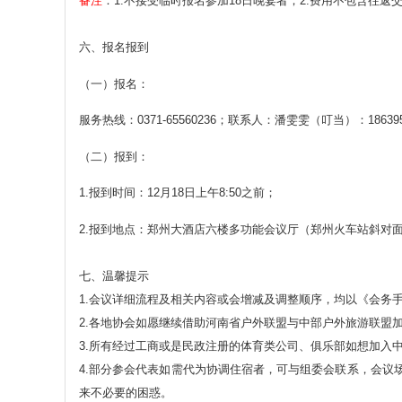
备注
：1.不接受临时报名参加18日晚宴者；2.费用不包含往返
六、报名报到
（一）报名：
服务热线：0371-65560236；联系人：潘雯雯（叮当）：18639556
（二）报到：
1.报到时间：12月18日上午8:50之前；
2.报到地点：郑州大酒店六楼多功能会议厅（郑州火车站斜对
七、温馨提示
1.会议详细流程及相关内容或会增减及调整顺序，均以《会务
2.各地协会如愿继续借助河南省户外联盟与中部户外旅游联盟
3.所有经过工商或是民政注册的体育类公司、俱乐部如想加入
4.部分参会代表如需代为协调住宿者，可与组委会联系，会议场
来不必要的困惑。