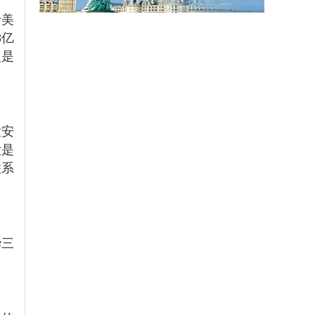
于美
8亿
次是
大安
大是
联系
华三