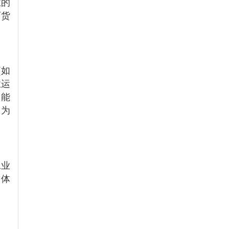
业的
百货
(如
业运
，能
约为
。
工业
、体