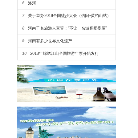
6
洛河
7
关于举办2019全国徒步大会（信阳•黄柏山站）
暨第四届河南省户外露营大会通知
8
河南千名旅游人宣誓：“不让一名游客受委屈”
9
河南有多少世界文化遗产
10
2018年锦绣江山全国旅游年票开始发行