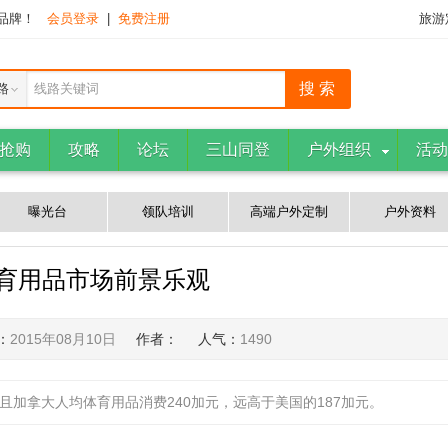
下品牌！
会员登录
|
免费注册
旅游
路
线路关键词
抢购
攻略
论坛
三山同登
户外组织
活动
曝光台
领队培训
高端户外定制
户外资料
育用品市场前景乐观
：
2015年08月10日
作者：
人气：
1490
而且加拿大人均体育用品消费240加元，远高于美国的187加元。