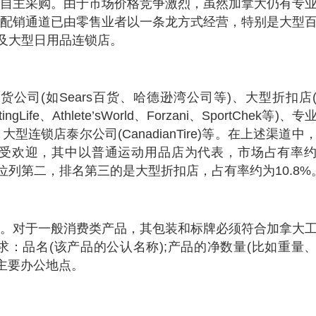
自主采购。由于市场价格竞争激烈，虽然加拿大仍有专
配销通道已由零售业者以一条龙方式经营，特别是大型
店及大型日用品连锁店。
公司(如Sears百货、哈德逊湾公司等)、大型折扣店
ife、Athlete’sWorld、Forzani、SportChek等)、专
锁店泰尔公司(CanadianTire)等。在上述渠道中
受欢迎，其中以普通运动用品店为代表，市场占有率
有率位列第二，排名第三的是大型折扣店，占有率约为10.8%
。对于一般消费类产品，其包装和标牌必须符合加拿大
：品名(该产品的公认名称);产品的净数量(比如重量
主要办公地点。