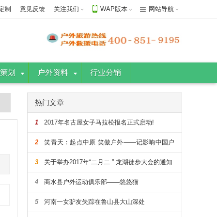
定制
意见反馈
关注我们
WAP版本
网站导航
策划
户外资料
行业分销
热门文章
1
2017年名古屋女子马拉松报名正式启动!
2
笑青天：起点中原 笑傲户外——记影响中国户
外的108人
3
关于举办2017年“二月二 ” 龙湖徒步大会的通知
4
商水县户外运动俱乐部——悠悠猫
5
河南一女驴友失踪在鲁山县大山深处