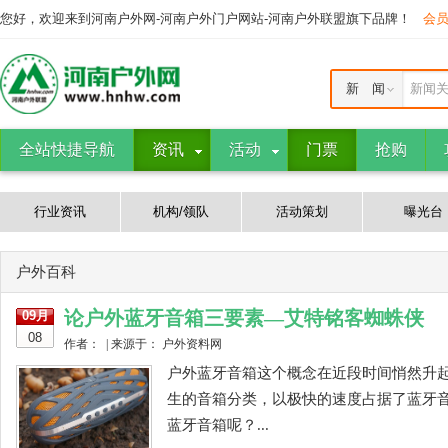
您好，欢迎来到河南户外网-河南户外门户网站-河南户外联盟旗下品牌！
会
新 闻
新闻
全站快捷导航
资讯
活动
门票
抢购
行业资讯
机构/领队
活动策划
曝光台
户外百科
论户外蓝牙音箱三要素—艾特铭客蜘蛛侠
09月
08
作者： | 来源于： 户外资料网
户外蓝牙音箱这个概念在近段时间悄然升
生的音箱分类，以极快的速度占据了蓝牙
蓝牙音箱呢？...