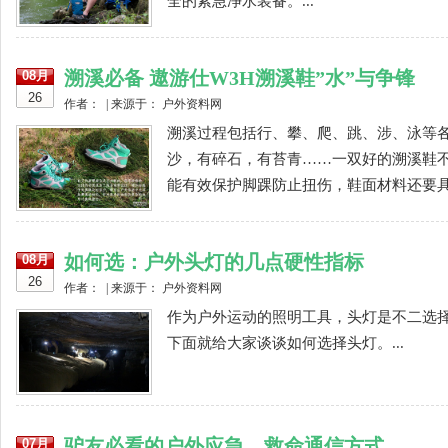
全的紧急净水装备。...
溯溪必备 遨游仕W3H溯溪鞋”水”与争锋
08月
26
作者： | 来源于： 户外资料网
溯溪过程包括行、攀、爬、跳、涉、泳等
沙，有碎石，有苔青……一双好的溯溪鞋
能有效保护脚踝防止扭伤，鞋面材料还要具备
如何选：户外头灯的几点硬性指标
08月
26
作者： | 来源于： 户外资料网
作为户外运动的照明工具，头灯是不二选
下面就给大家谈谈如何选择头灯。...
驴友必看的户外应急、救命通信方式
07月