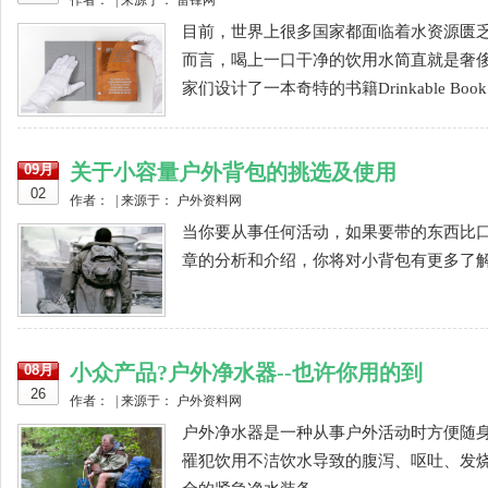
作者： | 来源于： 雷锋网
目前，世界上很多国家都面临着水资源匮
而言，喝上一口干净的饮用水简直就是奢侈。为
家们设计了一本奇特的书籍Drinkable Bo
关于小容量户外背包的挑选及使用
09月
02
作者： | 来源于： 户外资料网
当你要从事任何活动，如果要带的东西比
章的分析和介绍，你将对小背包有更多了解。
小众产品?户外净水器--也许你用的到
08月
26
作者： | 来源于： 户外资料网
户外净水器是一种从事户外活动时方便随
罹犯饮用不洁饮水导致的腹泻、呕吐、发烧