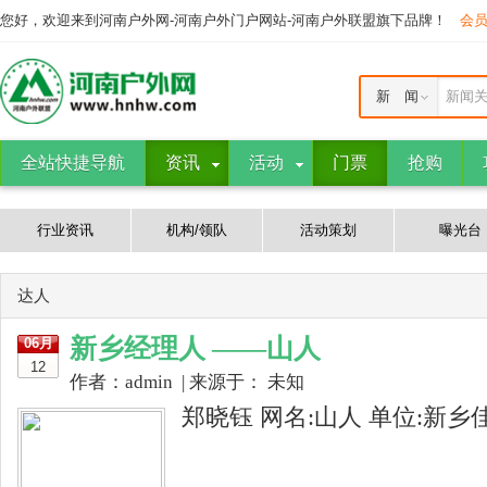
您好，欢迎来到河南户外网-河南户外门户网站-河南户外联盟旗下品牌！
会
新 闻
新闻
全站快捷导航
资讯
活动
门票
抢购
行业资讯
机构/领队
活动策划
曝光台
达人
新乡经理人 ——山人
06月
12
作者：admin | 来源于： 未知
郑晓钰 网名:山人 单位:新乡