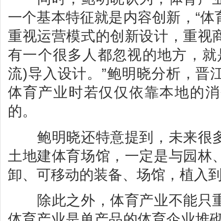
一个基本特征就是内容创新，“体
重视运营模式的创新设计，重视
有一个很多人都忽视的地方，就
流)导入设计。”鲍明晓分析，晋
体育产业时若仅仅依靠本地的消
的。
鲍明晓还特意提到，未来很多
土地建体育场馆，一定是与园林
卸、可移动的装备、场馆，植入
除此之外，体育产业不能只重
体育产业是单产品的体育企业堆砌