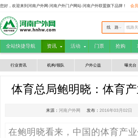
您好，欢迎来到河南户外网-河南户外门户网站-河南户外联盟旗下品牌！
会
线 路
线路
全站快捷导航
资讯
活动
门票
抢购
行业资讯
机构/领队
户外公益
曝光台
体育总局鲍明晓：体育产
来源：
河南户外网
发布：
2016年03月02日
在鲍明晓看来，中国的体育产业