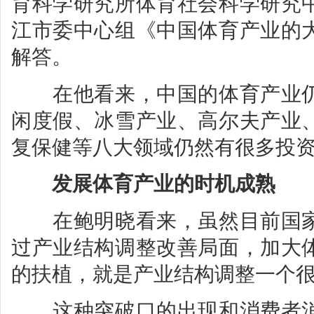
育科学研究所体育社会科学研究
江市委中心组《中国体育产业的
解答。
在他看来，中国的体育产业仍
闲度假、冰雪产业、高尔夫产业
复保健等八大领域仍然有很多投
发展体育产业的时机成熟
在鲍明晓看来，虽然目前国家
过产业结构调整改善局面，加大
的扶植，就是产业结构调整一个
这种突破口的出现和消费者消