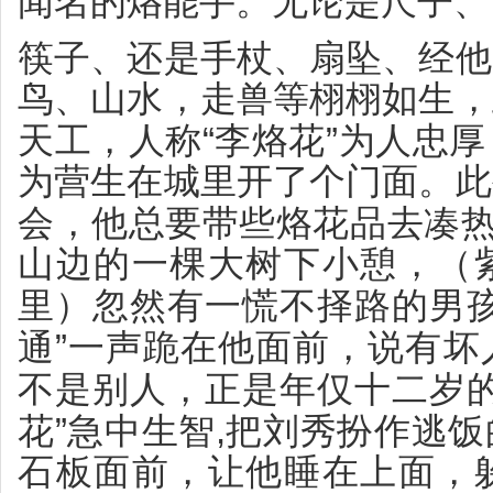
闻名的烙能手。无论是尺子、
筷子、还是手杖、扇坠、经他
鸟、山水，走兽等栩栩如生，
“
”
天工，人称
李烙花
为人忠厚
为营生在城里开了个门面。此
会，他总要带些烙花品去凑
山边的一棵大树下小憩，（
里）忽然有一慌不择路的男
”
通
一声跪在他面前，说有坏
不是别人，正是年仅十二岁
”
,
花
急中生智
把刘秀扮作逃饭
石板面前，让他睡在上面，