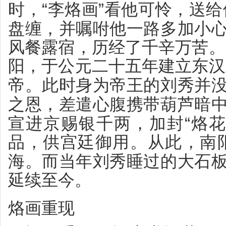
“
”
时，
李烙画
看他可怜，送给
盘缠，并嘱咐他一路多加小
风餐露宿，历经了千辛万苦。
阳，于公元二十五年建立东汉
帝。此时身为帝王的刘秀并
之恩，差遣心腹携带葫芦暗
“
宣进京赐银千两，加封
烙花
品，供宫廷御用。从此，南
海。而当年刘秀睡过的大石
延续至今。
烙画重现