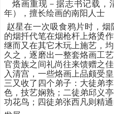
烙画重现－据志书记载，
年），擅长绘画的南阳人士
赵星在一次吸食鸦片时，烟
的烟扦代笔在烟枪杆上烙烫作
继而又在其它木玩上施艺，均
久之，逐磨出一整套烙画工艺
官贵族之间礼尚往来馈赠之佳
入清宫，一些烙画上品颇受皇
三又收了四个弟子：大徒弟李
色，技艺娴熟；二徒弟邱义亭
功花鸟；四徒弟张西凡则精通