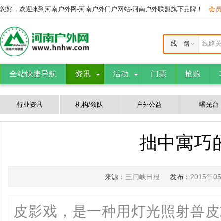
您好，欢迎来到河南户外网-河南户外门户网站-河南户外联盟旗下品牌！
会
线 路
线路
全站快捷导航
资讯
活动
门票
抢购
行业资讯
机构/领队
户外公益
曝光台
拙中寓巧
来源：
三门峡日报
发布：
2015年0
皮影戏，是一种用灯光照射兽皮