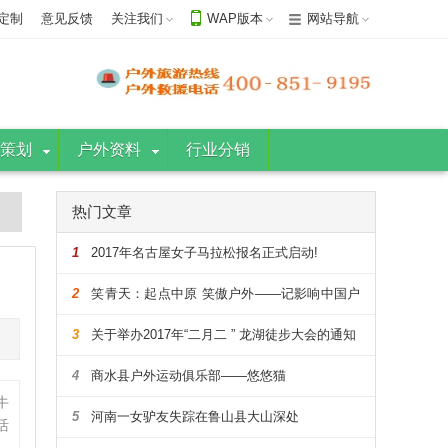
定制
意见反馈
关注我们
WAP版本
网站导航
策划
户外资料
行业分销
热门文章
1
2017年名古屋女子马拉松报名正式启动!
2
笑青天：起点中原 笑傲户外——记影响中国户
外的108人
3
关于举办2017年“二月二 ” 龙湖徒步大会的通知
4
商水县户外运动俱乐部——悠悠猫
牛
5
河南一女驴友失踪在鲁山县大山深处
活