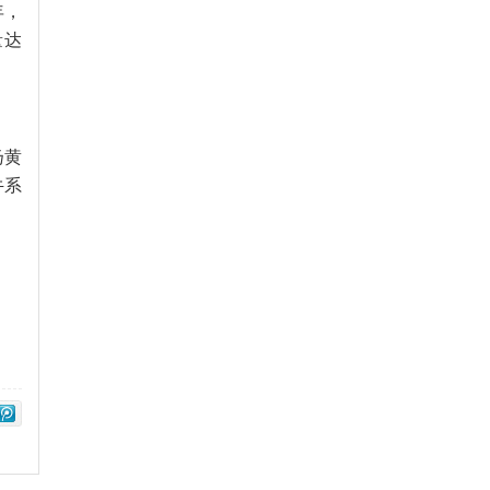
年，
量达
扬黄
牛系