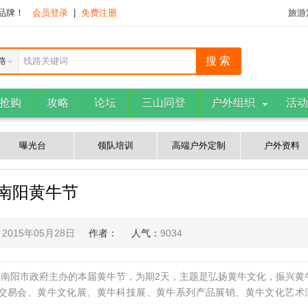
下品牌！
会员登录
|
免费注册
旅游
路
线路关键词
抢购
攻略
论坛
三山同登
户外组织
活动
曝光台
领队培训
高端户外定制
户外资料
南阳黄牛节
：
2015年05月28日
作者：
人气：
9034
南阳市政府主办的本届黄牛节，为期2天，主题是弘扬黄牛文化，振兴黄
交易会、黄牛文化展、黄牛科技展、黄牛系列产品展销、黄牛文化艺术