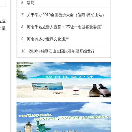
6
洛河
7
关于举办2019全国徒步大会（信阳•黄柏山站）
迅速
暨第四届河南省户外露营大会通知
8
河南千名旅游人宣誓：“不让一名游客受委屈”
养量
9
河南有多少世界文化遗产
10
2018年锦绣江山全国旅游年票开始发行