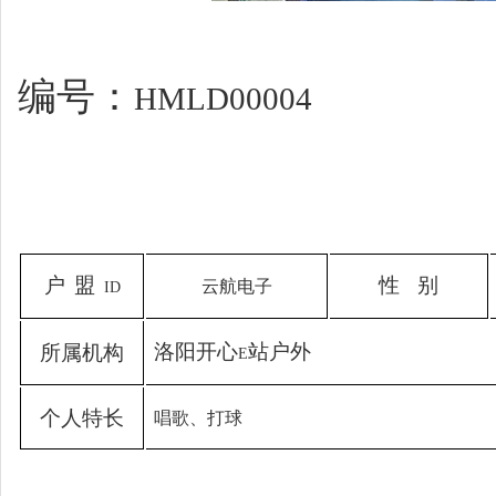
编号：
HMLD00004
户
盟
性
别
云航电子
ID
洛阳开心
站户外
所
属
机
构
E
个
人
特
长
唱歌、打球