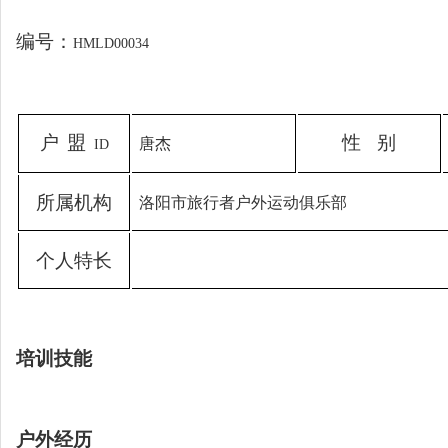
编号：
HMLD00034
户
盟
性
别
唐杰
ID
所
属
机
构
洛阳市旅行者户外运动俱乐部
个
人
特
长
培训技能
户外经历