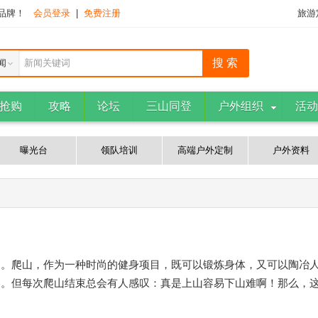
下品牌！
会员登录
|
免费注册
旅游
闻
新闻关键词
抢购
攻略
论坛
三山同登
户外组织
活动
曝光台
领队培训
高端户外定制
户外资料
动。爬山，作为一种时尚的健身项目，既可以锻炼身体，又可以陶冶
捧。但每次爬山结束总会有人感叹：真是上山容易下山难啊！那么，