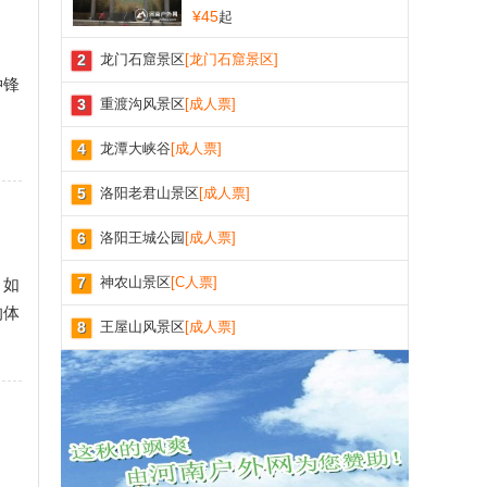
¥45
起
2
龙门石窟景区
[龙门石窟景区]
冲锋
3
重渡沟风景区
[成人票]
4
龙潭大峡谷
[成人票]
5
洛阳老君山景区
[成人票]
6
洛阳王城公园
[成人票]
7
神农山景区
[C人票]
，如
的体
8
王屋山风景区
[成人票]