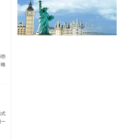
那些
要格
携式
绍一