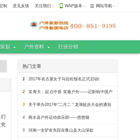
定制
意见反馈
关注我们
WAP版本
网站导航
策划
户外资料
行业分销
热门文章
1
2017年名古屋女子马拉松报名正式启动!
2
笑青天：起点中原 笑傲户外——记影响中国户
外的108人
3
关于举办2017年“二月二 ” 龙湖徒步大会的通知
人们
4
商水县户外运动俱乐部——悠悠猫
这究
5
河南一女驴友失踪在鲁山县大山深处