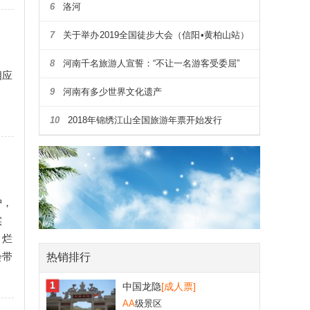
6
洛河
7
关于举办2019全国徒步大会（信阳•黄柏山站）
暨第四届河南省户外露营大会通知
8
河南千名旅游人宣誓：“不让一名游客受委屈”
相应
9
河南有多少世界文化遗产
10
2018年锦绣江山全国旅游年票开始发行
护，
实
、烂
会带
热销排行
1
中国龙隐
[成人票]
AA
级景区