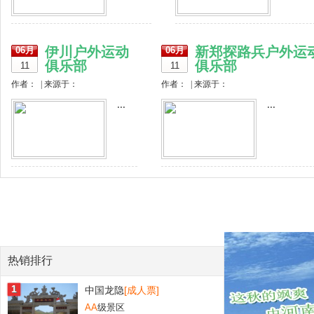
伊川户外运动
新郑探路兵户外运
06月
06月
俱乐部
俱乐部
11
11
作者： | 来源于：
作者： | 来源于：
...
...
热销排行
1
中国龙隐
[成人票]
AA
级景区