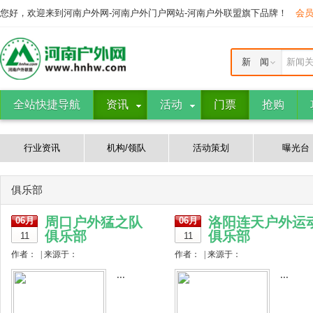
您好，欢迎来到河南户外网-河南户外门户网站-河南户外联盟旗下品牌！
会
新 闻
新闻
全站快捷导航
资讯
活动
门票
抢购
行业资讯
机构/领队
活动策划
曝光台
俱乐部
周口户外猛之队
洛阳连天户外运
06月
06月
俱乐部
俱乐部
11
11
作者： | 来源于：
作者： | 来源于：
...
...