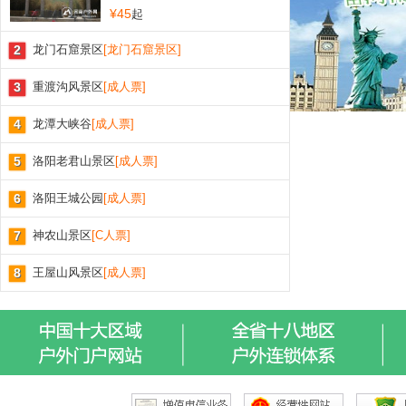
¥45
起
2
龙门石窟景区
[龙门石窟景区]
3
重渡沟风景区
[成人票]
4
龙潭大峡谷
[成人票]
5
洛阳老君山景区
[成人票]
6
洛阳王城公园
[成人票]
7
神农山景区
[C人票]
8
王屋山风景区
[成人票]