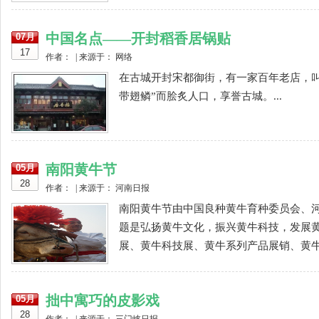
中国名点——开封稻香居锅贴
07月
17
作者： | 来源于： 网络
在古城开封宋都御街，有一家百年老店，
带翅鳞”而脍炙人口，享誉古城。...
南阳黄牛节
05月
28
作者： | 来源于： 河南日报
南阳黄牛节由中国良种黄牛育种委员会、
题是弘扬黄牛文化，振兴黄牛科技，发展
展、黄牛科技展、黄牛系列产品展销、黄牛
拙中寓巧的皮影戏
05月
28