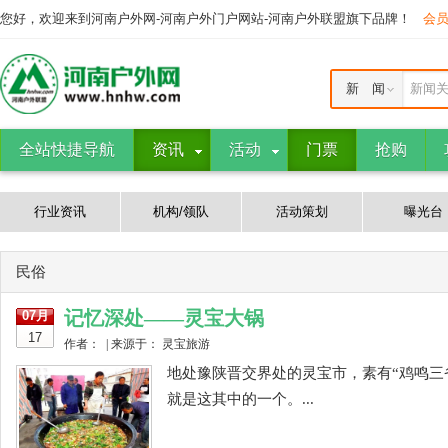
您好，欢迎来到河南户外网-河南户外门户网站-河南户外联盟旗下品牌！
会
新 闻
新闻
全站快捷导航
资讯
活动
门票
抢购
行业资讯
机构/领队
活动策划
曝光台
民俗
记忆深处——灵宝大锅
07月
17
作者： | 来源于： 灵宝旅游
地处豫陕晋交界处的灵宝市，素有“鸡鸣三
就是这其中的一个。...